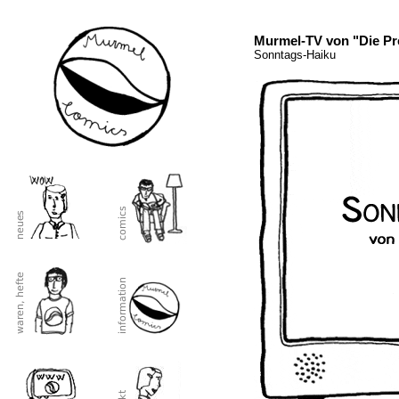
Murmel-TV von "Die P
Sonntags-Haiku